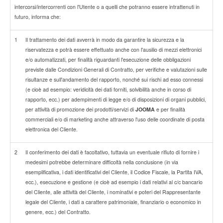
intercorsi/intercorrenti con l'Utente o a quelli che potranno essere intrattenuti in
futuro, informa che:
1
Il trattamento dei dati avverrà in modo da garantire la sicurezza e la
riservatezza e potrà essere effettuato anche con l'ausilio di mezzi elettronici
e/o automatizzati, per finalità riguardanti l'esecuzione delle obbligazioni
previste dalle Condizioni Generali di Contratto, per verifiche e valutazioni sulle
risultanze e sull'andamento del rapporto, nonché sui rischi ad esso connessi
(e cioè ad esempio: veridicità dei dati forniti, solvibilità anche in corso di
rapporto, ecc.) per adempimenti di legge e/o di disposizioni di organi pubblici,
per attività di promozione dei prodotti/servizi di
JOOMA
e per finalità
commerciali e/o di marketing anche attraverso l'uso delle coordinate di posta
elettronica del Cliente.
2
Il conferimento dei dati è facoltativo, tuttavia un eventuale rifiuto di fornire i
medesimi potrebbe determinare difficoltà nella conclusione (in via
esemplificativa, i dati identificativi del Cliente, il Codice Fiscale, la Partita IVA,
ecc.), esecuzione e gestione (e cioè ad esempio i dati relativi al c/c bancario
del Cliente, alle attività del Cliente, i nominativi e poteri del Rappresentante
legale del Cliente, i dati a carattere patrimoniale, finanziario o economico in
genere, ecc.) del Contratto.