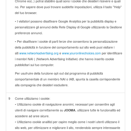
Chrome ecc..) potrai stabilire quali sono i cookie che desideri ricevere e quali
no. Per sapere dove puoi trovare suddette impostazioni, utilizza il tasto "Help"
del tuo browser.
• I visitatori possono disattivare Google Analytics per la pubblicità display e
personalizzare gli annunci della Rete Display di Google utilizzando la Gestione
preferenze annunci.
• Per disattivare i cookie di parti terze che consentono la personalizzazione
della pubblicità in funzione del comportamento sul sito web puoi visitare i
siti
www.networkadvertising.org
e
www.youronlinechoices.com
per identificare
i membri NAI ( (Network Advertising Initiative) che hanno inserito cookie
pubblicitari sul tuo computer.
Per usufruire della funzione opt-out dal programma di pubblicità
comportamentale di un membro NAI o IAB, spunta la casella corrispondente
alla compagnia che desideri escludere.
9
Come utilizziamo i cookie:
• Utilizziamo cookie di navigazione anonimi, necessari per consentire agli
utenti di navigare correttamente su
JOOMA
, utilizzare tutte le funzionalità ed
accedere ad aree sicure.
• Utilizziamo cookie analitici per capire meglio come i nostri utenti utilizzano il
sito web, per ottimizzare e migliorare il sito, rendendolo sempre interessante