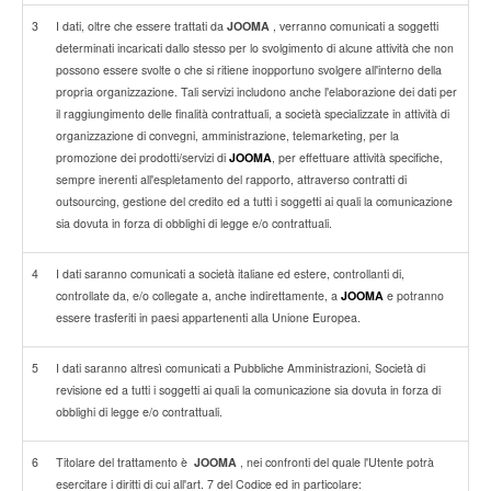
3
I dati, oltre che essere trattati da
JOOMA
, verranno comunicati a soggetti
determinati incaricati dallo stesso per lo svolgimento di alcune attività che non
possono essere svolte o che si ritiene inopportuno svolgere all'interno della
propria organizzazione. Tali servizi includono anche l'elaborazione dei dati per
il raggiungimento delle finalità contrattuali, a società specializzate in attività di
organizzazione di convegni, amministrazione, telemarketing, per la
promozione dei prodotti/servizi di
JOOMA
, per effettuare attività specifiche,
sempre inerenti all'espletamento del rapporto, attraverso contratti di
outsourcing, gestione del credito ed a tutti i soggetti ai quali la comunicazione
sia dovuta in forza di obblighi di legge e/o contrattuali.
4
I dati saranno comunicati a società italiane ed estere, controllanti di,
controllate da, e/o collegate a, anche indirettamente, a
JOOMA
e potranno
essere trasferiti in paesi appartenenti alla Unione Europea.
5
I dati saranno altresì comunicati a Pubbliche Amministrazioni, Società di
revisione ed a tutti i soggetti ai quali la comunicazione sia dovuta in forza di
obblighi di legge e/o contrattuali.
6
Titolare del trattamento è
JOOMA
, nei confronti del quale l'Utente potrà
esercitare i diritti di cui all'art. 7 del Codice ed in particolare: