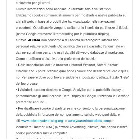
e rilevante per gli utenti.
Queste informazioni sono anonime, e utilizzate solo a fini statistici.
Utilizziamo i cookie commerciali anonimi per mostrarti le nostre pubblicità su
altri siti web, in base ai prodotti che hai visualizzato nelle navigazioni
precedenti. Questi cookie vengono solitamente inseriti da parti terze di fiducia
(come Google attraverso il remarketing per la pubblicità display),
tuttavia,
JOOMA
non consente a tali società di raccogliere informazioni
personali relative agli utenti. Ciò significa che sarà garantito l'anonimato e i
dati personali non verranno usati da altri siti web o database di marketing.
Come modificare o disattivare le preferenze dei cookie
• Dalle impostazioni del tuo browser (Internet Explorer, Safari, Firefox,
Chrome ecc..) potrai stabilire quali sono i cookie che desideri ricevere e quali
no. Per sapere dove puoi trovare suddette impostazioni, utilizza il tasto "Help"
del tuo browser.
• I visitatori possono disattivare Google Analytics per la pubblicità display e
personalizzare gli annunci della Rete Display di Google utilizzando la Gestione
preferenze annunci.
• Per disattivare i cookie di parti terze che consentono la personalizzazione
della pubblicità in funzione del comportamento sul sito web puoi visitare i
siti
www.networkadvertising.org
e
www.youronlinechoices.com
per
identificare i membri NAI ( (Network Advertising Initiative) che hanno inserito
cookie pubblicitari sul tuo computer.