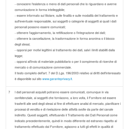
- conoscere l'esistenza o meno di dati personali che lo riguardano e averne
comunicazione in forma intelleggibile;
- essere informato sul titolare, sulle finalità e sulle modalità del trattamento e
sull'eventuale responsabile, sui soggetti o categorie di soggetti ai quali i dati
personali possono essere comunicati;
- ottenere l'aggiornamento, la rettificazione o l'integrazione dei dati;
- ottenere la cancellazione, la trasformazione in forma anonima o il blocco
degli stessi;
- opporsi per motivi legittimi al trattamento dei dati, salvi i limiti stabiliti dalla
legge;
- opporsi all'invio di materiale pubblicitario o per il compimento di ricerche di
mercato o di comunicazione commerciale.
Il testo completo dell'art. 7 del D.Lgs. 196/2003 relativo ai diritti dell'interessato
è disponibile sul sito
www.garanteprivacy.it.
7
I dati personali acquisiti potranno essere comunicati, comunque in via
confidenziale, ai soggetti che forniscono, a loro volta, il Fornitore ed essere
trasferiti alle sedi degli stessi al fine di effettuare analisi di mercato, pianificare i
processi di vendita e di rivelazione delle attività svolte da parte del canale
indiretto. Questi soggetti, effettuando il Trattamento dei Dati Personali come
indicato precedentemente, quindi in modo differente ed estraneo rispetto al
trattamento effettuato dal Fornitore, agiscono a tutti gli effetti in qualità di