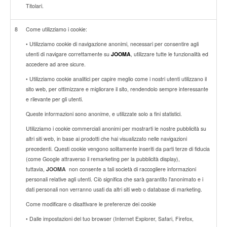
Titolari.
8
Come utilizziamo i cookie:
• Utilizziamo cookie di navigazione anonimi, necessari per consentire agli
utenti di navigare correttamente su
JOOMA
, utilizzare tutte le funzionalità ed
accedere ad aree sicure.
• Utilizziamo cookie analitici per capire meglio come i nostri utenti utilizzano il
sito web, per ottimizzare e migliorare il sito, rendendolo sempre interessante
e rilevante per gli utenti.
Queste informazioni sono anonime, e utilizzate solo a fini statistici.
Utilizziamo i cookie commerciali anonimi per mostrarti le nostre pubblicità su
altri siti web, in base ai prodotti che hai visualizzato nelle navigazioni
precedenti. Questi cookie vengono solitamente inseriti da parti terze di fiducia
(come Google attraverso il remarketing per la pubblicità display),
tuttavia,
JOOMA
non consente a tali società di raccogliere informazioni
personali relative agli utenti. Ciò significa che sarà garantito l'anonimato e i
dati personali non verranno usati da altri siti web o database di marketing.
Come modificare o disattivare le preferenze dei cookie
• Dalle impostazioni del tuo browser (Internet Explorer, Safari, Firefox,